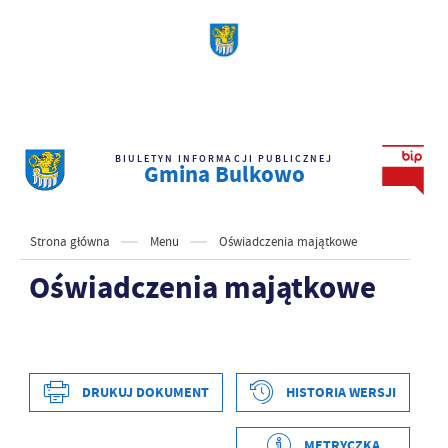
BIULETYN INFORMACJI PUBLICZNEJ
Gmina Bulkowo
Strona główna
Menu
Oświadczenia majątkowe
Oświadczenia majątkowe
DRUKUJ DOKUMENT
HISTORIA WERSJI
Data wytworzenia
2024-06-26 14:00:47
Wytworzył
Piotr Banaś
METRYCZKA