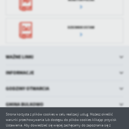
treści w postaci wiadomości, ofert, komunikatów mediów
społecznościowych.
DZIENNIK USTAW
WAŻNE LINKI
INFORMACJE
GODZINY OTWARCIA
GMINA BULKOWO
Strona korzysta z plików cookies w celu realizacji usług. Możesz określić
warunki przechowywania lub dostępu do plików cookies klikając przycisk
Ustawienia. Aby dowiedzieć się więcej zachęcamy do zapoznania się z