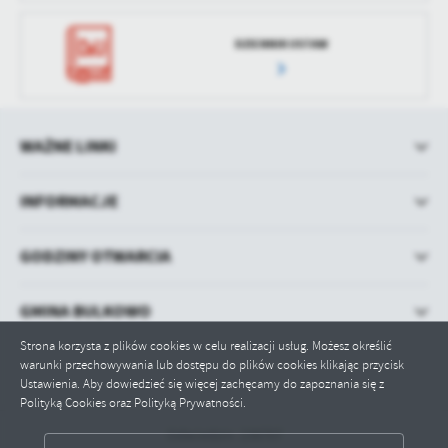
treści w postaci wiadomości, ofert, komunikatów mediów
społecznościowych.
DZIENNIK USTAW
WAŻNE LINKI
INFORMACJE
GODZINY OTWARCIA
GMINA BULKOWO
Strona korzysta z plików cookies w celu realizacji usług. Możesz określić
warunki przechowywania lub dostępu do plików cookies klikając przycisk
Ustawienia. Aby dowiedzieć się więcej zachęcamy do zapoznania się z
Polityką Cookies oraz Polityką Prywatności.
Odwiedzin: 238707