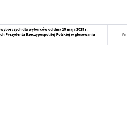
wyborczych dla wyborców od dnia 19 maja 2025 r.
h Prezydenta Rzeczypospolitej Polskiej w głosowaniu
Fo
Data wy
Wytworz
Data op
Data wy
Opublik
Wytworz
Data osta
Data op
Ostatnio
Opublik
Data osta