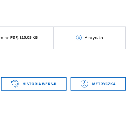
PDF,
110.05 KB
rmat:
Metryczka
tworzenia
2025-05-21 13:11:28
ył
Piotr Banaś
ublikowania
2025-05-21 13:11:39
tworzenia
2025-05-21 13:10:43
HISTORIA WERSJI
METRYCZKA
ował
Piotr Banaś
ył
Robert Wiśniewski
tniej aktualizacji
2025-05-21 11:11:40
ublikowania
2025-05-21 13:11:26
 zaktualizował
Piotr Banaś
ował
Piotr Banaś
tniej aktualizacji
2025-05-21 13:11:26