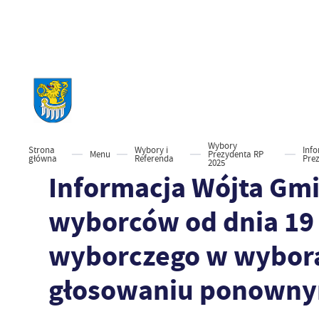
Wybory
Strona
Wybory i
Inf
Menu
Prezydenta RP
główna
Referenda
Prez
2025
Informacja Wójta Gm
wyborców od dnia 19 
wyborczego w wyborac
głosowaniu ponownym