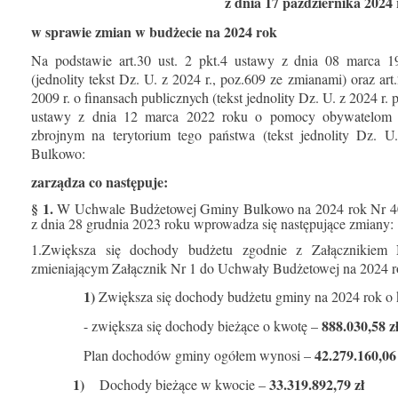
z dnia 17 października 2024 
w sprawie zmian w budżecie na 2024 rok
Na podstawie art.30 ust. 2 pkt.4 ustawy z dnia 08 marca 
(jednolity tekst Dz. U. z 2024 r., poz.609 ze zmianami) oraz art
2009 r. o finansach publicznych (tekst jednolity Dz. U. z 2024 r.
ustawy z dnia 12 marca 2022 roku o pomocy
obywatelom 
zbrojnym na terytorium tego państwa (
tekst jednolity
Dz. U.
Bulkowo:
zarządza co następuje:
§ 1.
W Uchwale Budżetowej Gminy Bulkowo na 2024 rok Nr 
z dnia 28 grudnia 2023 roku wprowadza się następujące zmiany:
1.Zwiększa się dochody budżetu zgodnie z Załącznikiem 
zmieniającym Załącznik Nr 1 do Uchwały Budżetowej na 2024 r
1)
Zwiększa się dochody budżetu gminy na 2024 rok o
888.030,58 z
- zwiększa się dochody bieżące o kwotę –
42.279.160,06
Plan dochodów gminy ogółem wynosi –
1)
33.319.892,79 zł
Dochody bieżące w kwocie –