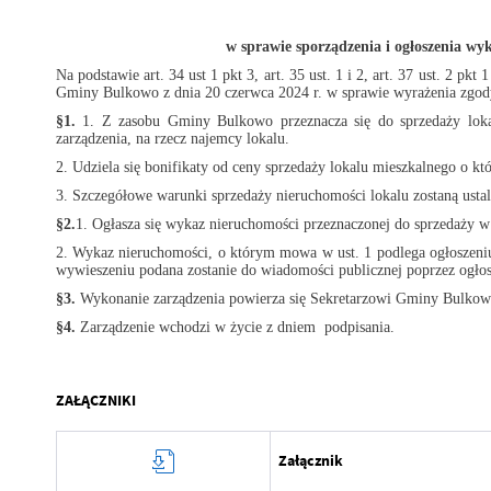
w sprawie sporządzenia i ogłoszenia wy
Na podstawie art. 34 ust 1 pkt 3, art. 35 ust. 1 i 2, art. 37 ust. 2 p
Gminy Bulkowo z dnia 20 czerwca 2024 r. w sprawie wyrażenia zgody
§1.
1. Z zasobu Gminy Bulkowo przeznacza się do sprzedaży lokal
zarządzenia, na rzecz najemcy lokalu.
2. Udziela się bonifikaty od ceny sprzedaży lokalu mieszkalnego o k
3. Szczegółowe warunki sprzedaży nieruchomości lokalu zostaną usta
§2.
1. Ogłasza się wykaz nieruchomości przeznaczonej do sprzedaży w
2. Wykaz nieruchomości, o którym mowa w ust. 1 podlega ogłoszeniu
wywieszeniu podana zostanie do wiadomości publicznej poprzez ogłosz
§3.
Wykonanie zarządzenia powierza się Sekretarzowi Gminy Bulkow
§4.
Zarządzenie wchodzi w życie z dniem
podpisania.
ZAŁĄCZNIKI
Załącznik