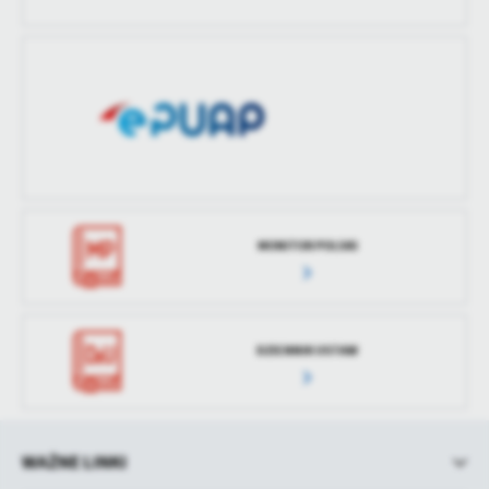
treści w postaci wiadomości, ofert, komunikatów mediów
społecznościowych.
MONITOR POLSKI
DZIENNIK USTAW
WAŻNE LINKI